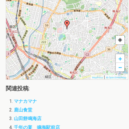
+
−
|
MapPress
© OpenStreetMap
関連投稿:
マナカマナ
鹿山食堂
山田餅鳴海店
千年の宴 鳴海駅前店