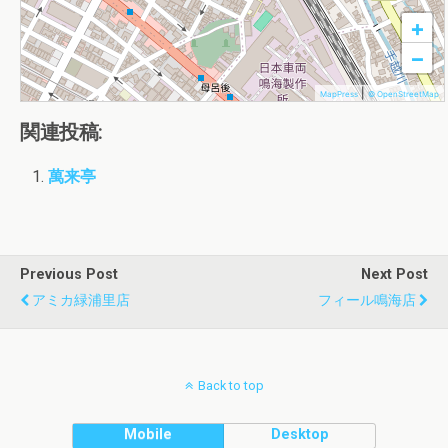
+
−
|
MapPress
© OpenStreetMap
関連投稿:
萬来亭
Previous Post
Next Post
アミカ緑浦里店
フィール鳴海店
Back to top
Mobile
Desktop